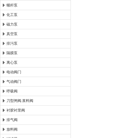
螺杆泵
化工泵
磁力泵
真空泵
排污泵
隔膜泵
离心泵
电动阀门
气动阀门
呼吸阀
刀型闸阀.浆料阀
衬胶衬里阀
排气阀
放料阀