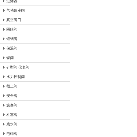
过滤器
气动角座阀
真空阀门
隔膜阀
锻钢阀
保温阀
蝶阀
针型阀.仪表阀
水力控制阀
截止阀
安全阀
旋塞阀
柱塞阀
疏水阀
电磁阀