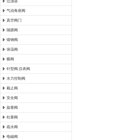
过滤器
气动角座阀
真空阀门
隔膜阀
锻钢阀
保温阀
蝶阀
针型阀.仪表阀
水力控制阀
截止阀
安全阀
旋塞阀
柱塞阀
疏水阀
电磁阀