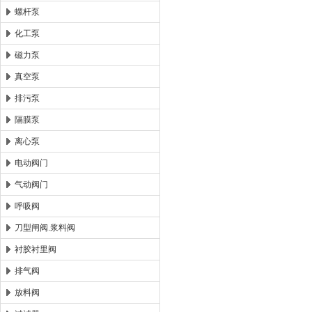
螺杆泵
化工泵
磁力泵
真空泵
排污泵
隔膜泵
离心泵
电动阀门
气动阀门
呼吸阀
刀型闸阀.浆料阀
衬胶衬里阀
排气阀
放料阀