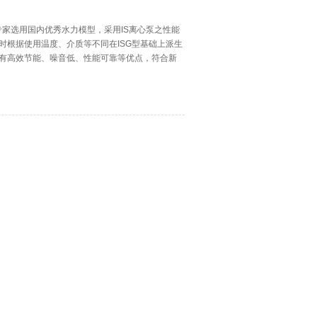
家选用国内优秀水力模型，采用IS离心泵之性能
时根据使用温度、介质等不同在ISG型基础上派生
有高效节能、噪音低、性能可靠等优点，符合新
O2858标准设计制造，93年通过国家机械工业部管道