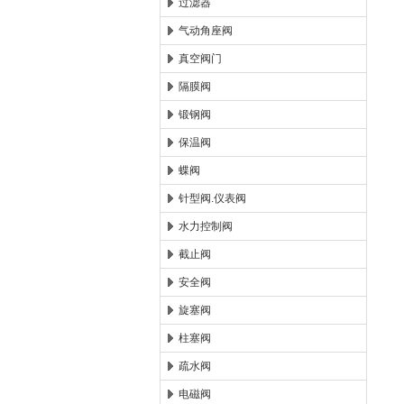
过滤器
气动角座阀
真空阀门
隔膜阀
锻钢阀
保温阀
蝶阀
针型阀.仪表阀
水力控制阀
截止阀
安全阀
旋塞阀
柱塞阀
疏水阀
电磁阀