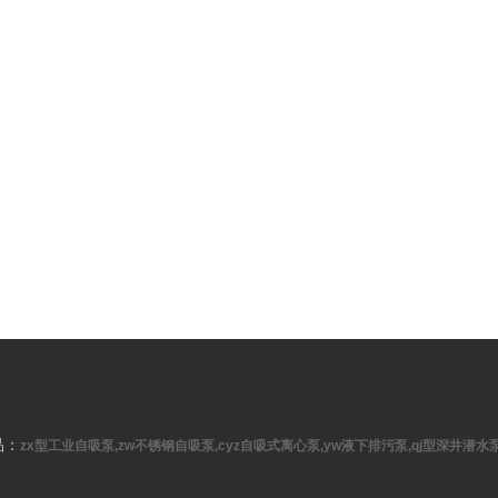
品：
zx型工业自吸泵,zw不锈钢自吸泵,cyz自吸式离心泵,yw液下排污泵,qj型深井潜水