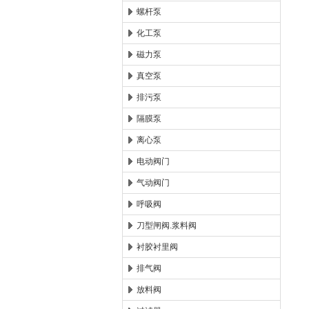
螺杆泵
化工泵
磁力泵
真空泵
排污泵
隔膜泵
离心泵
电动阀门
气动阀门
呼吸阀
刀型闸阀.浆料阀
衬胶衬里阀
排气阀
放料阀