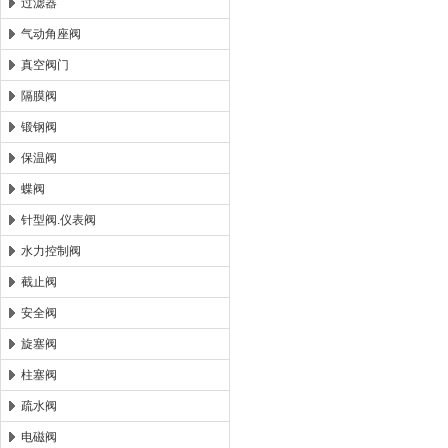
过滤器
气动角座阀
真空阀门
隔膜阀
锻钢阀
保温阀
蝶阀
针型阀.仪表阀
水力控制阀
截止阀
安全阀
旋塞阀
柱塞阀
疏水阀
电磁阀