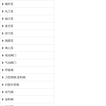
螺杆泵
化工泵
磁力泵
真空泵
排污泵
隔膜泵
离心泵
电动阀门
气动阀门
呼吸阀
刀型闸阀.浆料阀
衬胶衬里阀
排气阀
放料阀