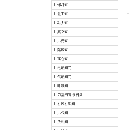
螺杆泵
化工泵
磁力泵
真空泵
排污泵
隔膜泵
离心泵
电动阀门
气动阀门
呼吸阀
刀型闸阀.浆料阀
衬胶衬里阀
排气阀
放料阀