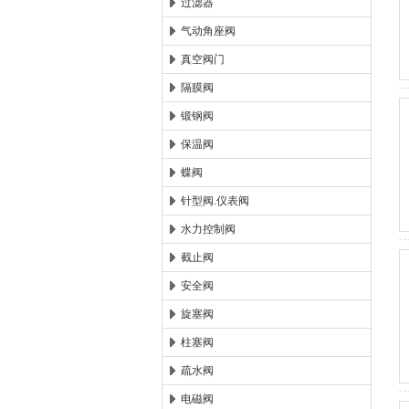
过滤器
气动角座阀
真空阀门
隔膜阀
锻钢阀
保温阀
蝶阀
针型阀.仪表阀
水力控制阀
截止阀
安全阀
旋塞阀
柱塞阀
疏水阀
电磁阀