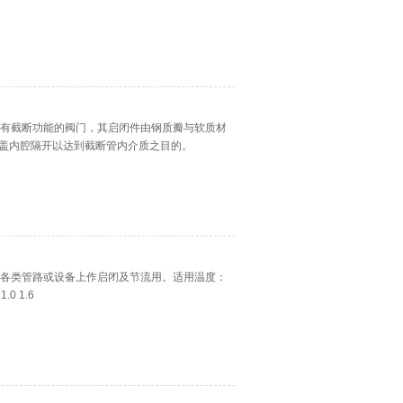
的具有截断功能的阀门，其启闭件由钢质瓣与软质材
盖内腔隔开以达到截断管内介质之目的。
的各类管路或设备上作启闭及节流用。适用温度：
0 1.6