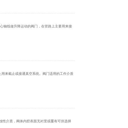
中心轴线做升降运动的阀门，在管路上主要用来接
上用来截止或接通真空系统。阀门适用的工作介质
般腐蚀性介质，阀体内腔表面无衬里或覆有可供选择