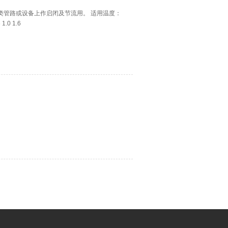
类管路或设备上作启闭及节流用。 适用温度：
.0 1.6